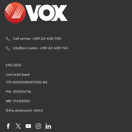
Call centar:
+381 22 408 799
Izložbeni salon:
+381 22 408 743
ERG DOO
UniCredit bank
170-0030018697000-84
Pib: 103034716
MB: 17493060
Šifra delatnosti: 4643