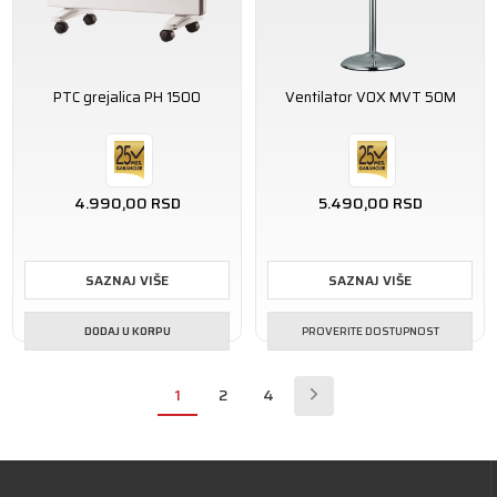
PTC grejalica PH 1500
Ventilator VOX MVT 50M
4.990,00
RSD
5.490,00
RSD
SAZNAJ VIŠE
SAZNAJ VIŠE
DODAJ U KORPU
PROVERITE DOSTUPNOST
1
2
4