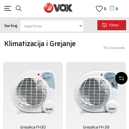
0
0
Filteri
Sortiraj
Klimatizacija i Grejanje
85
proizvoda
Grejalica FH30
Grejalica FH 28