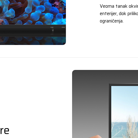
Veoma tanak okvir 
enterijer, dok pril
ograničenja.
re