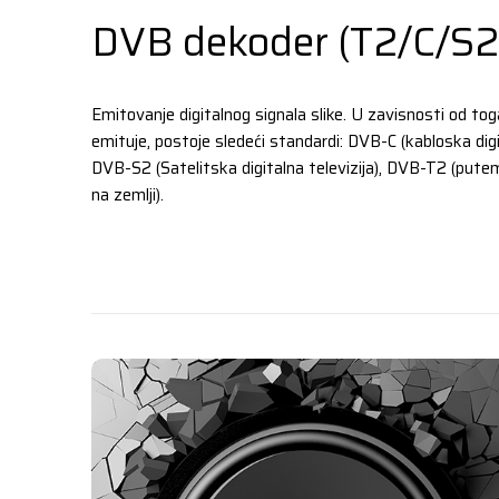
DVB dekoder (T2/C/S2
Emitovanje digitalnog signala slike. U zavisnosti od to
emituje, postoje sledeći standardi: DVB-C (kabloska digit
DVB-S2 (Satelitska digitalna televizija), DVB-T2 (pute
na zemlji).