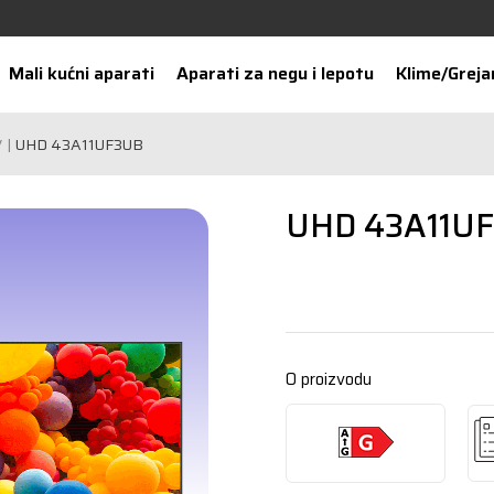
Mali kućni aparati
Aparati za negu i lepotu
Klime/Greja
V
UHD 43A11UF3UB
UHD 43A11U
O proizvodu