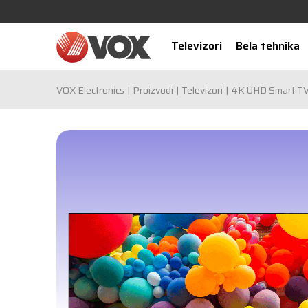
Televizori
Bela tehnika
VOX Electronics
Proizvodi
Televizori
4K UHD Smart T