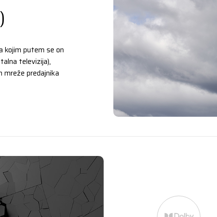
)
ga kojim putem se on
alna televizija),
m mreže predajnika