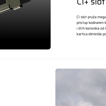
CI+ slot
CI slot pruža mogu
pristup kodiranim k
i štiti korisnika od
kartica eliminiše