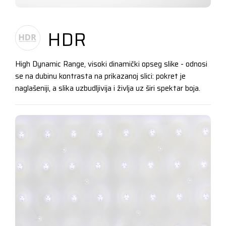
HDR
High Dynamic Range, visoki dinamički opseg slike - odnosi
se na dubinu kontrasta na prikazanoj slici: pokret je
naglašeniji, a slika uzbudljivija i življa uz širi spektar boja.