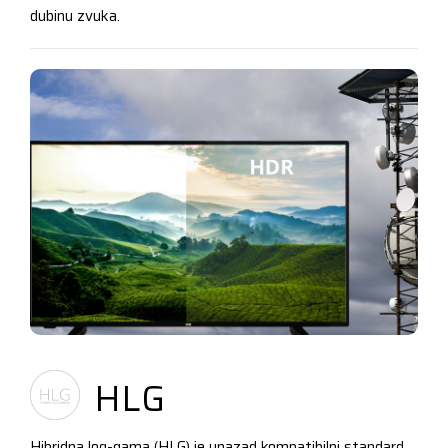
dubinu zvuka.
HLG
Hibridna log-gama (HLG) je unazad kompatibilni standard