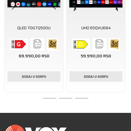
QLED 70GTQ500U
UHD 65QVU684
69.990,00
RSD
59.990,00
RSD
DODAJ U KORPU
DODAJ U KORPU