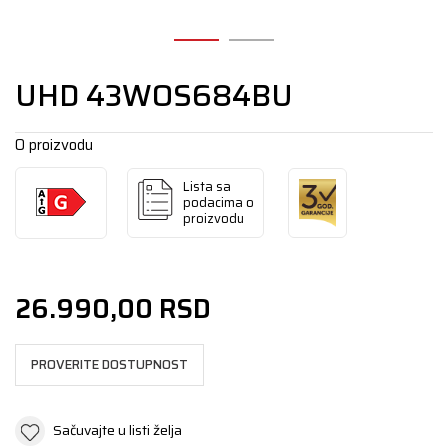
UHD 43WOS684BU
O proizvodu
Lista sa
podacima o
proizvodu
26.990,00
RSD
PROVERITE DOSTUPNOST
Sačuvajte u listi želja