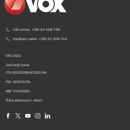
Call centar:
+381 22 408 799
Izložbeni salon:
+381 22 408 743
ERG DOO
UniCredit bank
170-0030018697000-84
Pib: 103034716
MB: 17493060
Šifra delatnosti: 4643