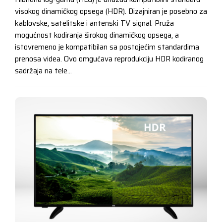
visokog dinamičkog opsega (HDR). Dizajniran je posebno za
kablovske, satelitske i antenski TV signal. Pruža
mogućnost kodiranja širokog dinamičkog opsega, a
istovremeno je kompatibilan sa postojećim standardima
prenosa videa. Ovo omgućava reprodukciju HDR kodiranog
sadržaja na tele...