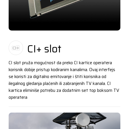
CI+ slot
CI slot pruža mogućnost da preko CI kartice operatera
korisnik dobije pristup kodiranim kanalima. Ovaj interfejs
se koristi za digitalno emitovanje i štiti korisnika od
ilegalnog gledanja plaćenih ili zabranjenih TV kanala. CI
kartica eliminiše potrebu za dodatnim set top boksom TV
operatera