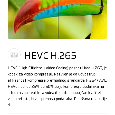
HEVC H.265
HEVC (High Efficiency Video Coding) poznat i kao H.265, je
kodek za video kompresiju. Razvijen je da udvostruči
efikasnost kompresije prethodnog standarda H.264/ AVC.
HEVC nudi od 25% do 50% bolju kompresiju podataka na
istom nivou kvaliteta videa ili znatno poboljšan kvalitet
videa pri istoj brzini prenosa podataka. Podržava rezolucije
d...