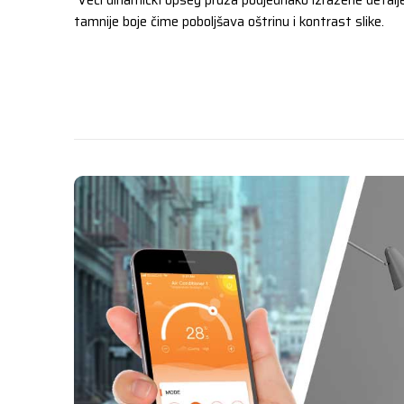
Veći dinamički opseg pruža podjednako izražene detalje i
tamnije boje čime poboljšava oštrinu i kontrast slike.