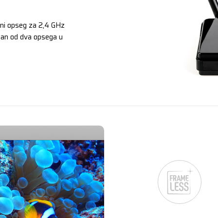
sni opseg za 2,4 GHz
dan od dva opsega u