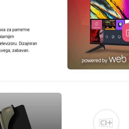
nuxa za pametne
larnijim
levizoru. Dizajniran
 svega, zabavan.