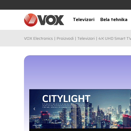
Televizori
Bela tehnika
VOX Electronics
Proizvodi
Televizori
4K UHD Smart T