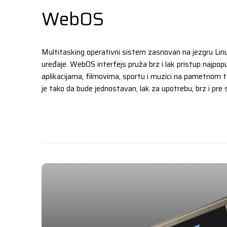
WebOS
Multitasking operativni sistem zasnovan na jezgru Li
uređaje. WebOS interfejs pruža brz i lak pristup najpopu
aplikacijama, filmovima, sportu i muzici na pametnom te
je tako da bude jednostavan, lak za upotrebu, brz i pre