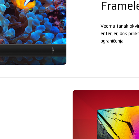
Framel
Veoma tanak okvir 
enterijer, dok pril
ograničenja.