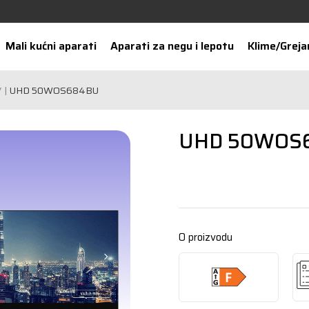
Mali kućni aparati
Aparati za negu i lepotu
Klime/Greja
V
UHD 50WOS684BU
UHD 50WOS
O proizvodu