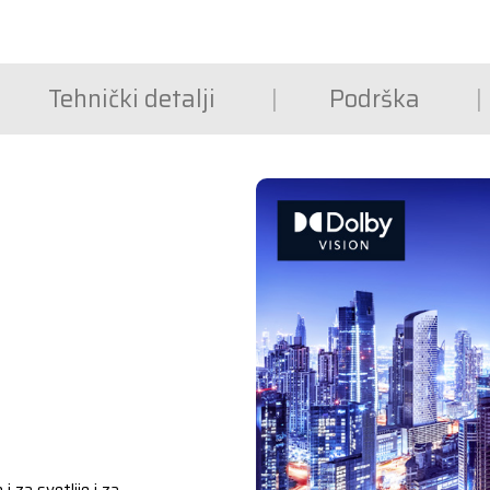
Tehnički detalji
Podrška