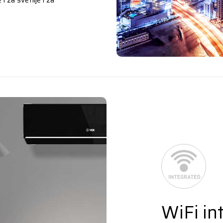
 za svetlije i za
WiFi in