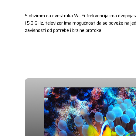
S obzirom da dvostruka Wi-Fi frekvencija ima dvopoja
i 5,0 GHz, televizor ima mogućnost da se poveže na je
zavisnosti od potrebe i brzine protoka