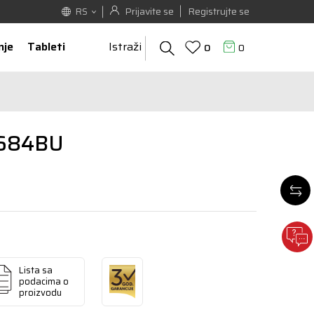
Prijavite se
Registrujte se
RS
nje
Tableti
Istraži
0
0
684BU
Lista sa
podacima o
proizvodu