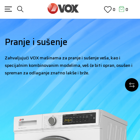
0
0
Pranje i sušenje
Zahvaljujući VOX mašinama za pranje i sušenje veša, kao i
specijalnim kombinovanim modelima, veš će biti opran, osušen i
spreman za odlaganje znatno lakše i brže.