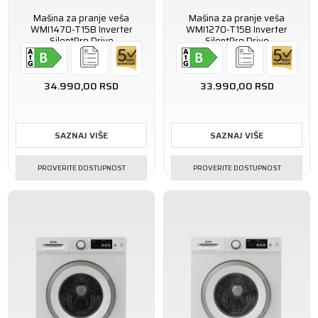
Mašina za pranje veša
Mašina za pranje veša
WMI1470-T15B Inverter
WMI1270-T15B Inverter
SilentPro Drive
SilentPro Drive
34.990,00
RSD
33.990,00
RSD
SAZNAJ VIŠE
SAZNAJ VIŠE
PROVERITE DOSTUPNOST
PROVERITE DOSTUPNOST