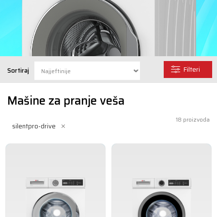
Filteri
Sortiraj
Mašine za pranje veša
18
proizvoda
silentpro-drive