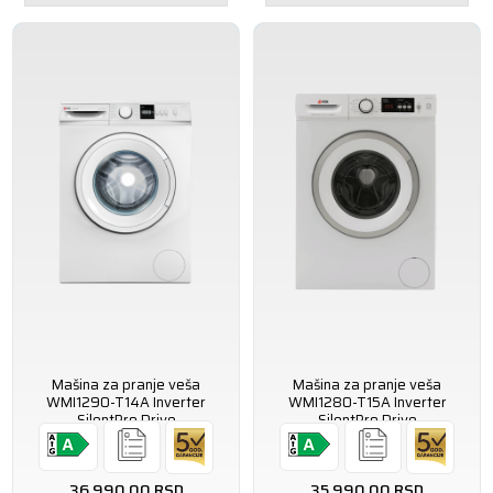
Mašina za pranje veša
Mašina za pranje veša
WMI1290-T14A Inverter
WMI1280-T15A Inverter
SilentPro Drive
SilentPro Drive
36.990,00
RSD
35.990,00
RSD