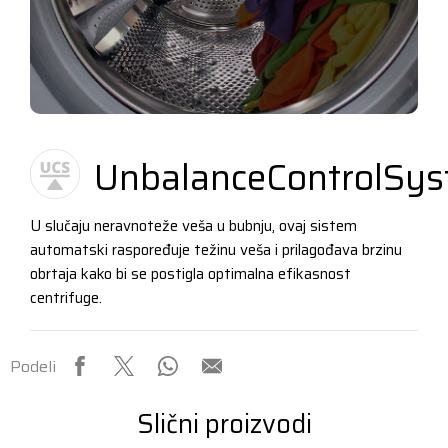
UnbalanceControlSy
U slučaju neravnoteže veša u bubnju, ovaj sistem
automatski raspoređuje težinu veša i prilagođava brzinu
obrtaja kako bi se postigla optimalna efikasnost
centrifuge.
Podeli
Slični proizvodi