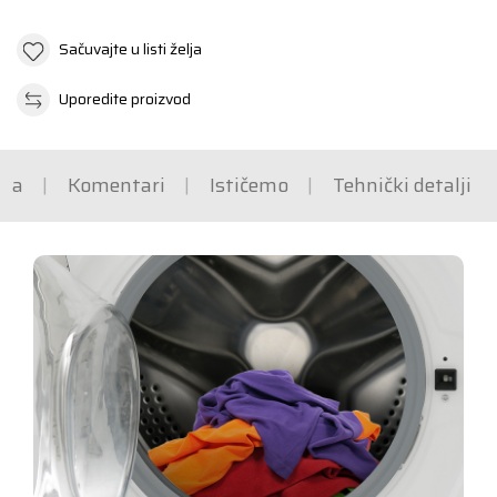
Sačuvajte u listi želja
Uporedite proizvod
ška
Komentari
Ističemo
Tehnički detalji