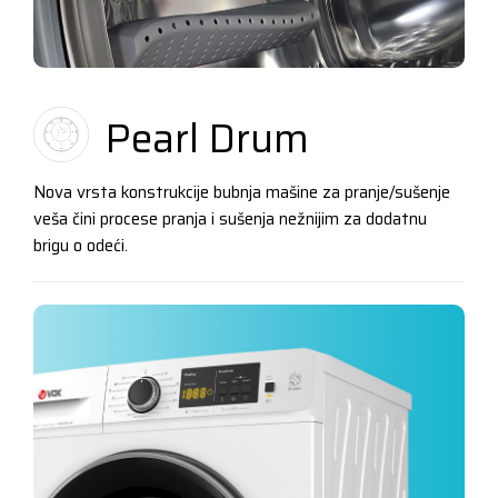
Pearl Drum
Nova vrsta konstrukcije bubnja mašine za pranje/sušenje
veša čini procese pranja i sušenja nežnijim za dodatnu
brigu o odeći.