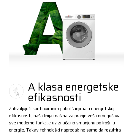
A klasa energetske
efikasnosti
Zahvaljujući kontinuiranim poboljšanjima u energetskoj
efikasnosti, naša linija mašina za pranje veša omogućava
sve moderne funkcije uz značajno smanjenu potrošnju
energije. Takav tehnološki napredak ne samo da rezultira