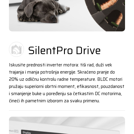
SilentPro Drive
Iskusite prednosti inverter motora: tiši rad, duži vek
trajanja i manja potrošnja energije. Skraćeno pranje do
20% uz odličnu kontrolu radne temperature. BLDC motori
pružaju superiorni obrtni moment, efikasnost, pouzdanost
i smanjenje buke u poređenju sa četkastim DC motorima,
čineći ih pametnim izborom za svaku primenu.