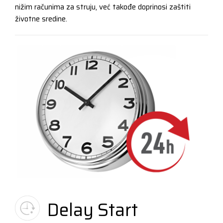
nižim računima za struju, već takođe doprinosi zaštiti
životne sredine.
Delay Start