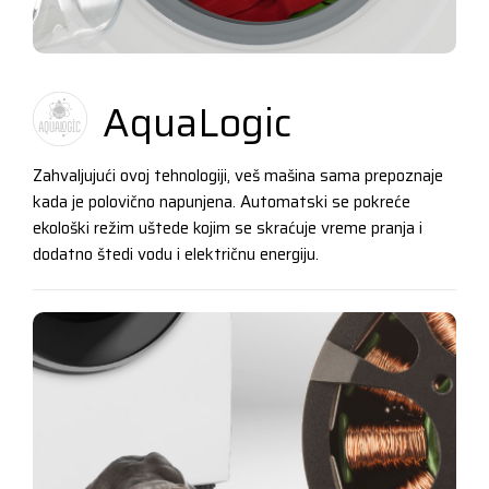
AquaLogic
Zahvaljujući ovoj tehnologiji, veš mašina sama prepoznaje
kada je polovično napunjena. Automatski se pokreće
ekološki režim uštede kojim se skraćuje vreme pranja i
dodatno štedi vodu i električnu energiju.