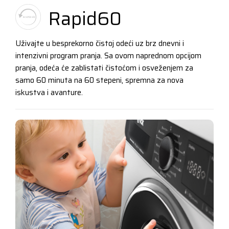
Rapid60
Uživajte u besprekorno čistoj odeći uz brz dnevni i
intenzivni program pranja. Sa ovom naprednom opcijom
pranja, odeća će zablistati čistoćom i osveženjem za
samo 60 minuta na 60 stepeni, spremna za nova
iskustva i avanture.