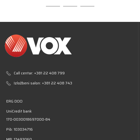
Call centar:
+381 22 408 799
Izložbeni salon:
+381 22 408 743
ERG DOO
UniCredit bank
170-0030018697000-84
Pib: 103034716
MB: 17493060