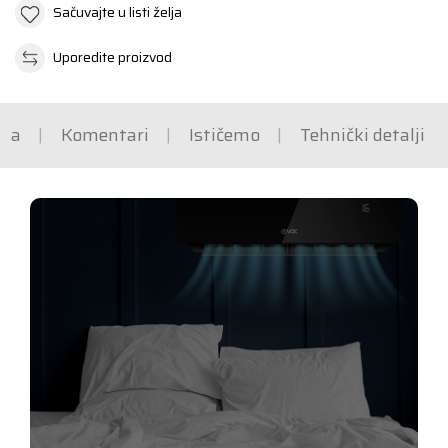
Sačuvajte u listi želja
Uporedite proizvod
ška
Komentari
Ističemo
Tehnički detalji