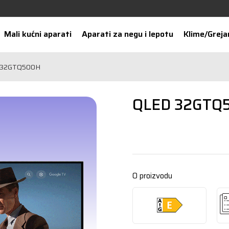
Mali kućni aparati
Aparati za negu i lepotu
Klime/Greja
 32GTQ500H
QLED 32GTQ
O proizvodu