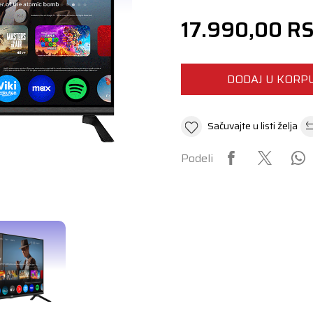
17.990,00
R
DODAJ U KORP
Sačuvajte u listi želja
Podeli