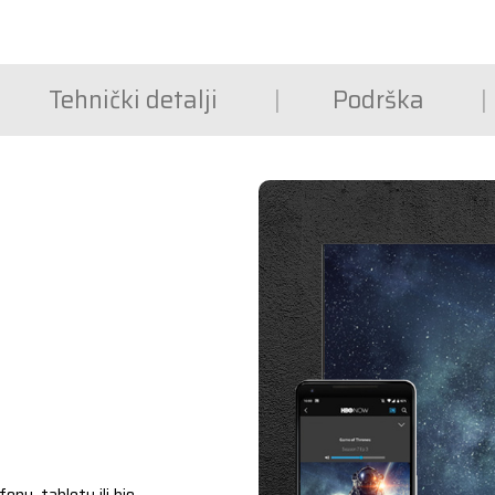
Tehnički detalji
Podrška