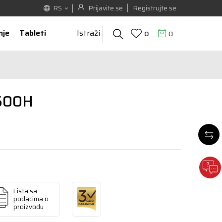
Prijavite se
Registrujte se
RS
nje
Tableti
Istraži
0
0
500H
Lista sa
podacima o
proizvodu