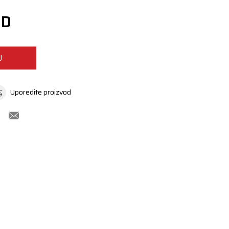
SD
U
Uporedite proizvod