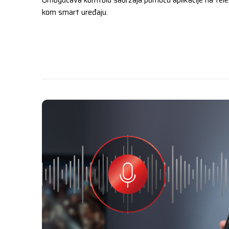
Omogućava kontrolu sadržaja pomoću aplikacije na telefo
kom smart uređaju.