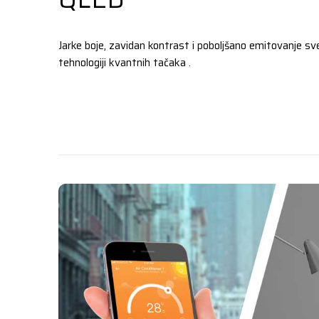
Jarke boje, zavidan kontrast i poboljšano emitovanje sve
tehnologiji kvantnih tačaka .