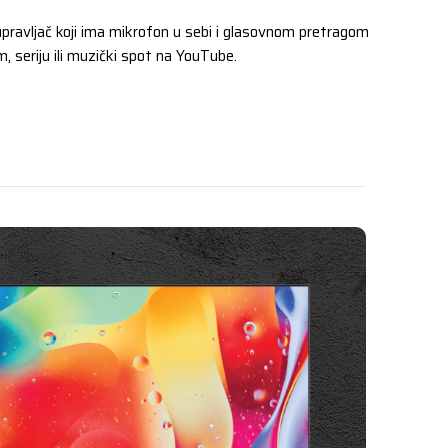
 upravljač koji ima mikrofon u sebi i glasovnom pretragom
lm, seriju ili muzički spot na YouTube.