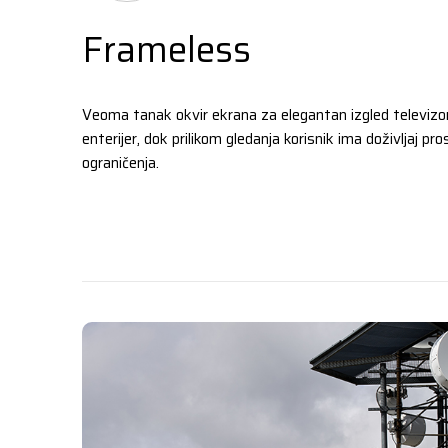
Frameless
Veoma tanak okvir ekrana za elegantan izgled televizor
enterijer, dok prilikom gledanja korisnik ima doživljaj pr
ograničenja.