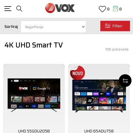
0
0
Filteri
Sortiraj
4K UHD Smart TV
106
proizvoda
UHD 55GOU205B
UHD 65ADU758