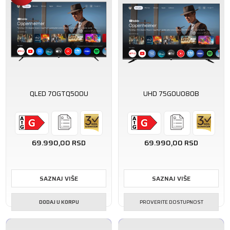
QLED 70GTQ500U
UHD 75GOU080B
69.990,00
RSD
69.990,00
RSD
SAZNAJ VIŠE
SAZNAJ VIŠE
DODAJ U KORPU
PROVERITE DOSTUPNOST