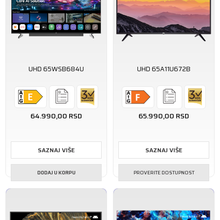
UHD 65WSB684U
UHD 65A11U672B
64.990,00
RSD
65.990,00
RSD
SAZNAJ VIŠE
SAZNAJ VIŠE
DODAJ U KORPU
PROVERITE DOSTUPNOST