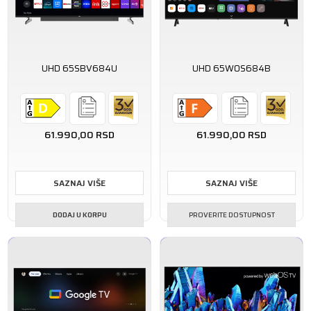
UHD 65SBV684U
UHD 65WOS684B
61.990,00
RSD
61.990,00
RSD
SAZNAJ VIŠE
SAZNAJ VIŠE
DODAJ U KORPU
PROVERITE DOSTUPNOST