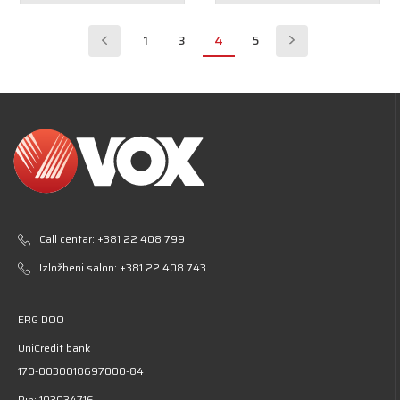
1
3
4
5
Call centar:
+381 22 408 799
Izložbeni salon:
+381 22 408 743
ERG DOO
UniCredit bank
170-0030018697000-84
Pib: 103034716