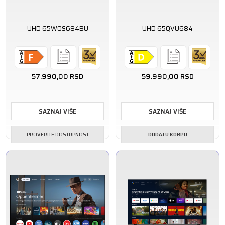
UHD 65WOS684BU
UHD 65QVU684
57.990,00
RSD
59.990,00
RSD
SAZNAJ VIŠE
SAZNAJ VIŠE
PROVERITE DOSTUPNOST
DODAJ U KORPU