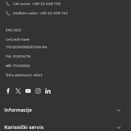
Call centar:
+381 22 408 799
Izložbeni salon:
+381 22 408 743
ERG DOO
UniCredit bank
170-0030018697000-84
Pib: 103034716
MB: 17493060
Šifra delatnosti: 4643
Informacije
Korisnički servis