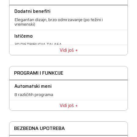
Dodatni benefiti
Elegantan dizajn, brzo odmrzavanje (po težini i
vremenski)
Ističemo
3D DISTRIBUCIJA TALASA
Vidi još
Kontrola
Digitalna
PROGRAMI I FUNKCIJE
LED Displej
Da
Automatski meni
8 različitih programa
Signal za kraj programa
Da
Vidi još
Snaga mikrotalasa
700 W
BEZBEDNA UPOTREBA