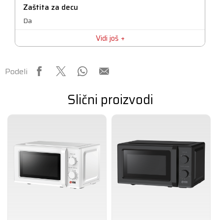
Zaštita za decu
Da
Vidi još
Podeli
Slični proizvodi