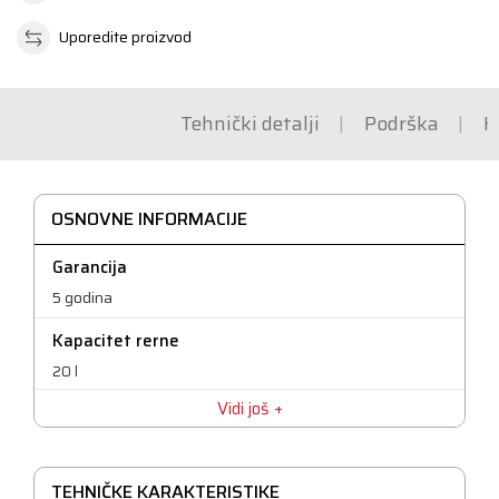
Uporedite proizvod
Tehnički detalji
Podrška
K
OSNOVNE INFORMACIJE
Garancija
5 godina
Kapacitet rerne
20 l
Vidi još
TEHNIČKE KARAKTERISTIKE