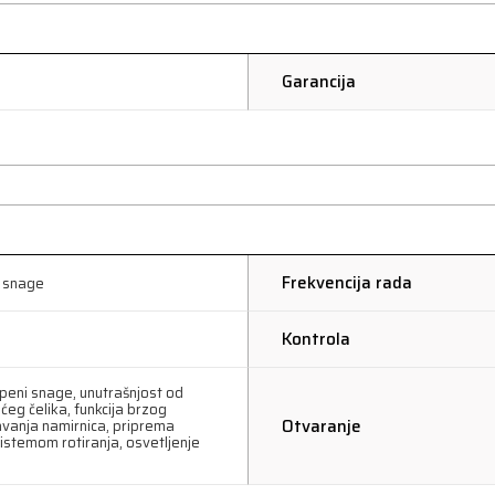
Garancija
Frekvencija rada
a snage
Kontrola
peni snage, unutrašnjost od
ćeg čelika, funkcija brzog
Otvaranje
vanja namirnica, priprema
istemom rotiranja, osvetljenje