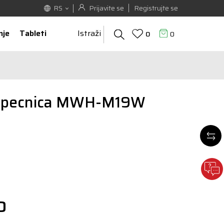
Prijavite se
Registrujte se
RS
nje
Tableti
Istraži
0
0
a pecnica MWH-M19W
D