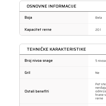
OSNOVNE INFORMACIJE
Boja
Bela
Kapacitet rerne
20 l
TEHNIČKE KARAKTERISTIKE
Broj nivoa snage
5 nivo
Gril
Ne
Pet ste
nerđaju
Ostali benefiti
odmrza
hrane s
rerne