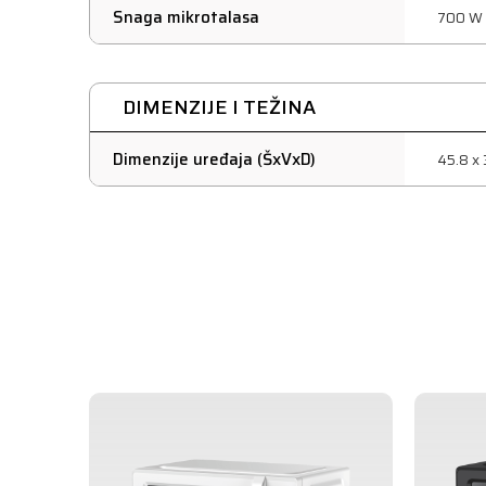
Snaga mikrotalasa
700 W
DIMENZIJE I TEŽINA
Dimenzije uređaja (ŠxVxD)
45.8 x 