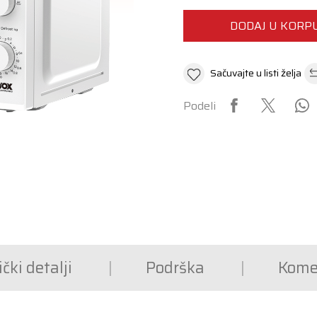
DODAJ U KORP
Sačuvajte u listi želja
Podeli
čki detalji
Podrška
Kome