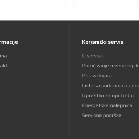
rmacije
Korisnički servis
ama
O servisu
akt
Poručivanje rezervnog d
Prijava kvara
Lista sa podacima o pro
Uputstvo za upotrebu
Energetska nalepnica
Servisna podrška