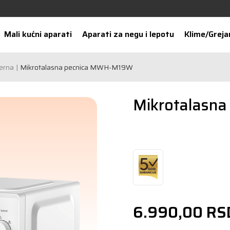
Mali kućni aparati
Aparati za negu i lepotu
Klime/Greja
rerna
Mikrotalasna pecnica MWH-M19W
Mikrotalasn
6.990,00
RS