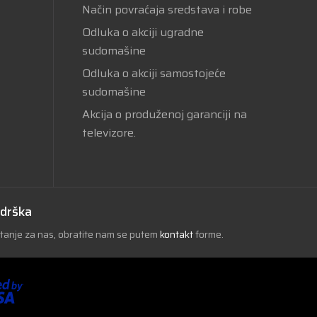
Način povraćaja sredstava i robe
Odluka o akciji ugradne
sudomašine
Odluka o akciji samostojeće
sudomašine
Akcija o produženoj garanciji na
televizore.
odrška
itanje za nas, obratite nam se putem
kontakt
forme.