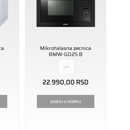
ca
Mikrotalasna pecnica
M
BMW-GD25 B
22.990,00
RSD
DODAJ U KORPU