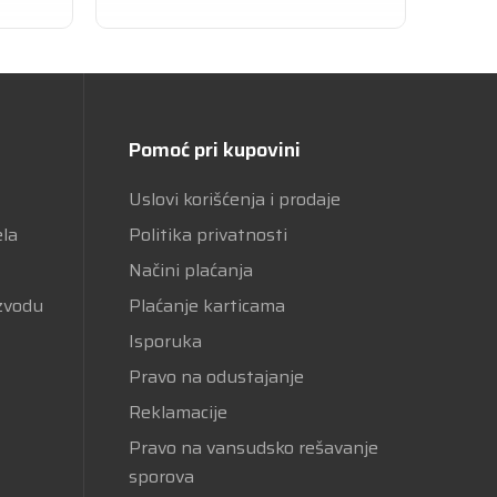
Pomoć pri kupovini
Uslovi korišćenja i prodaje
ela
Politika privatnosti
Načini plaćanja
izvodu
Plaćanje karticama
Isporuka
Pravo na odustajanje
Reklamacije
Pravo na vansudsko rešavanje
sporova