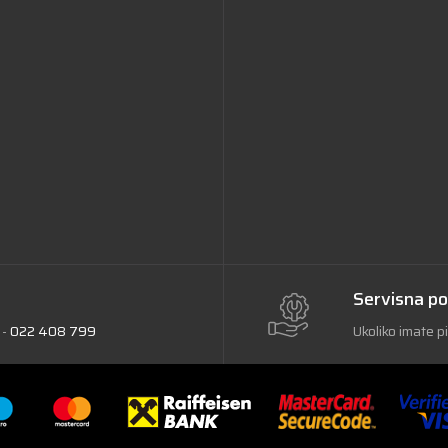
Servisna p
 -
022 408 799
Ukoliko imate p