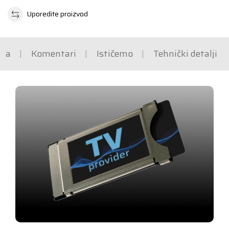
Uporedite proizvod
ška
Komentari
Ističemo
Tehnički detalji