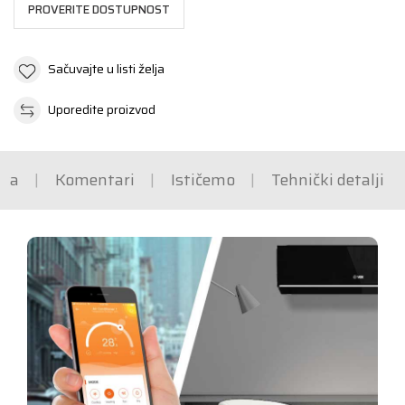
PROVERITE DOSTUPNOST
Sačuvajte u listi želja
Uporedite proizvod
ška
Komentari
Ističemo
Tehnički detalji